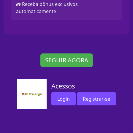
🎁 Receba bônus exclusivos
automaticamente
SEGUIR AGORA
Acessos
Login
Registrar-se