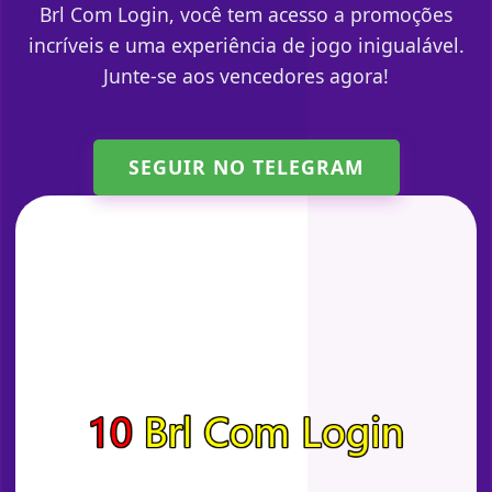
Brl Com Login, você tem acesso a promoções
incríveis e uma experiência de jogo inigualável.
Junte-se aos vencedores agora!
SEGUIR NO TELEGRAM