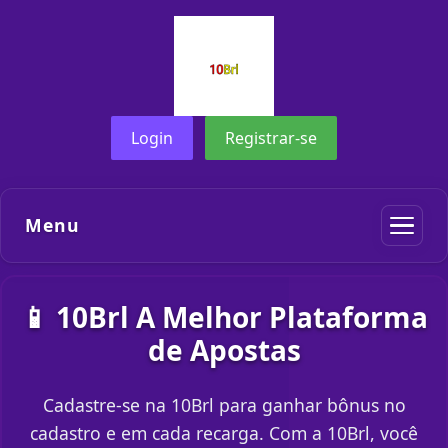
Login
Registrar-se
Menu
📱 10Brl A Melhor Plataforma
de Apostas
Cadastre-se na 10Brl para ganhar bônus no
cadastro e em cada recarga. Com a 10Brl, você