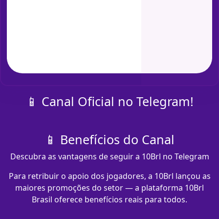
📱 Canal Oficial no Telegram!
📱 Benefícios do Canal
Descubra as vantagens de seguir a 10Brl no Telegram
Para retribuir o apoio dos jogadores, a 10Brl lançou as
maiores promoções do setor — a plataforma 10Brl
Brasil oferece benefícios reais para todos.