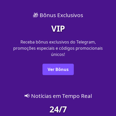
🎁 Bônus Exclusivos
VIP
Receba bônus exclusivos do Telegram,
promoções especiais e códigos promocionais
únicos!
Ver Bônus
📢 Notícias em Tempo Real
24/7