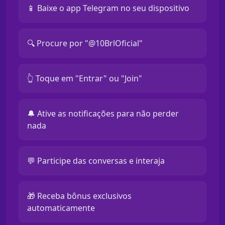
📱 Baixe o app Telegram no seu dispositivo
🔍 Procure por "@10BrlOficial"
👆 Toque em "Entrar" ou "Join"
🔔 Ative as notificações para não perder
nada
💬 Participe das conversas e interaja
🎁 Receba bônus exclusivos
automaticamente