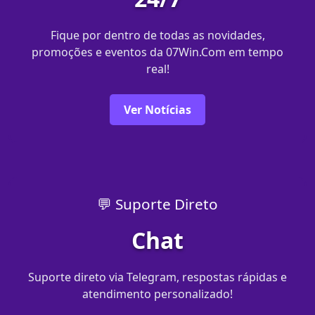
Fique por dentro de todas as novidades,
promoções e eventos da 07Win.Com em tempo
real!
Ver Notícias
💬 Suporte Direto
Chat
Suporte direto via Telegram, respostas rápidas e
atendimento personalizado!