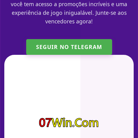
você tem acesso a promoções incríveis e uma
experiência de jogo inigualável. Junte-se aos
vencedores agora!
SEGUIR NO TELEGRAM