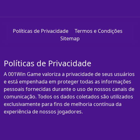
Políticas de Privacidade
Termos e Condições
Sitemap
Políticas de Privacidade
A 001Win Game valoriza a privacidade de seus usuários
e está empenhada em proteger todas as informações
pessoais fornecidas durante o uso de nossos canais de
comunicação. Todos os dados coletados são utilizados
exclusivamente para fins de melhoria contínua da
experiência de nossos jogadores.