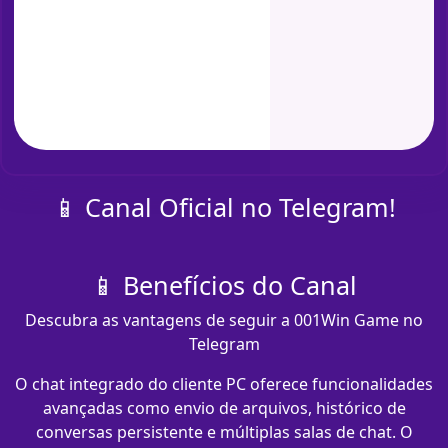
📱 Canal Oficial no Telegram!
📱 Benefícios do Canal
Descubra as vantagens de seguir a 001Win Game no
Telegram
O chat integrado do cliente PC oferece funcionalidades
avançadas como envio de arquivos, histórico de
conversas persistente e múltiplas salas de chat. O